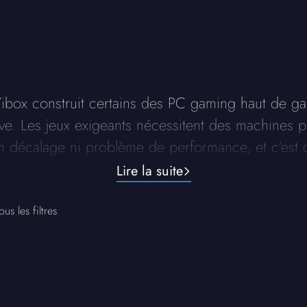
ox construit certains des PC gaming haut de gam
ive. Les jeux exigeants nécessitent des machines 
un décalage ni problème de performance, et c'es
que nous construisons.
Lire la suite
ous les filtres