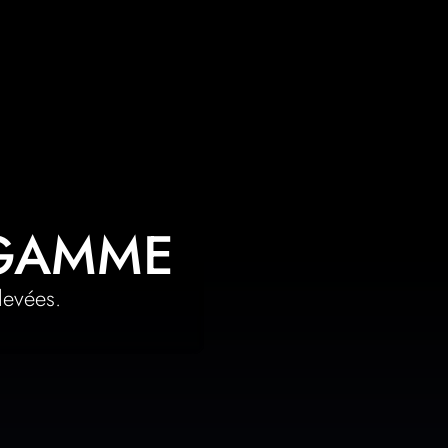
 GAMME
levées.