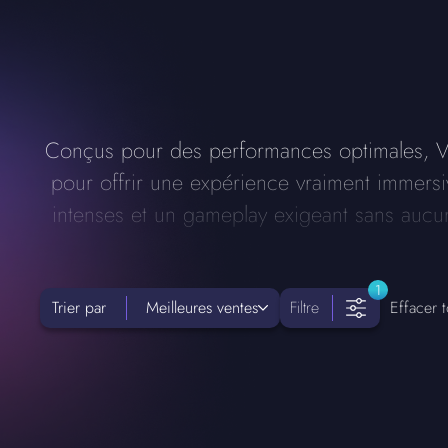
Conçus pour des performances optimales, Vib
pour offrir une expérience vraiment immers
intenses et un gameplay exigeant sans auc
1
Trier par
Meilleures ventes
Filtre
Effacer t