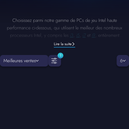
Choisissez parmi notre gamme de PCs de jeu Intel haute
performance ci-dessous, qui utilisent le meilleur des nombreux
processeurs Intel, y compris les
i3
,
i5
,
i7
et
i9
, entièrement
optimisés pour répondre aux besoins de chaque joueur.
Lire la suite
1
Meilleures ventes
6