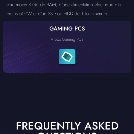
d'au moins 8 Go de RAM, d'une alimentation électrique d'au
moins 500W et d'un SSD ou HDD de 1 To minimum.
GAMING PCS
Vibox Gaming PCs
FREQUENTLY ASKED