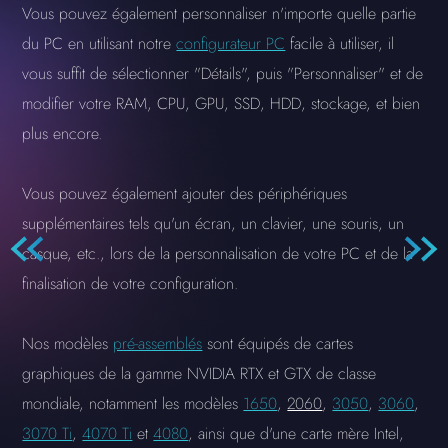
Vous pouvez également personnaliser n'importe quelle partie
du PC en utilisant notre
configurateur PC
facile à utiliser, il
vous suffit de sélectionner "Détails", puis "Personnaliser" et de
modifier votre RAM, CPU, GPU, SSD, HDD, stockage, et bien
plus encore.
Vous pouvez également ajouter des périphériques
supplémentaires tels qu'un écran, un clavier, une souris, un
casque, etc., lors de la personnalisation de votre PC et de la
finalisation de votre configuration.
Nos modèles
pré-assemblés
sont équipés de cartes
graphiques de la gamme NVIDIA RTX et GTX de classe
mondiale, notamment les modèles
1650
,
2060
,
3050
,
3060
,
3070 Ti
,
4070 Ti
et
4080
, ainsi que d'une carte mère Intel,