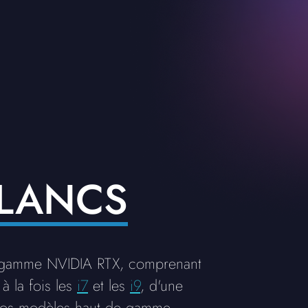
BLANCS
a gamme NVIDIA RTX, comprenant
à la fois les
i7
et les
i9
, d'une
nos modèles haut de gamme,