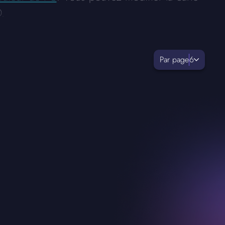
.
Par page
6