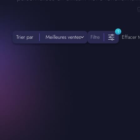
1
Trier par
Meilleures ventes
Filtre
Effacer t