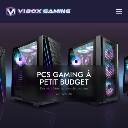
PCS GAMING À
PETIT BUDGET
Des PCs Gaming abordables sans
compromis